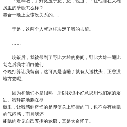
「这样吧，」野比玉子想了想，说道，「让他睡在大雄
房里的壁橱怎么样？
凑合一晚上应该没关系的。」
于是，这两个人就这样决定了我的去留。
……
晚饭后，我被带到了野比大雄的房间，野比大雄一通比
划之后我才明白他们
今晚打算让我留宿，这可真是瞌睡了就有人送枕头，正愁没
地方去呢。
因为和他们不是很熟，所以我也不好意思用他们家的浴
缸。我静静地躺在壁
橱里，让我感到奇怪的是即使关上壁橱的门，也不会有丝毫
的气闷感，而且我还
能隐约看见自己五指的轮廓，真是太奇怪了。