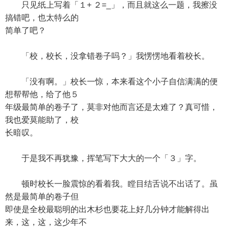
只见纸上写着「１+ ２=_」，而且就这么一题，我擦没
搞错吧，也太特么的
简单了吧？
「校，校长，没拿错卷子吗？」我愣愣地看着校长。
「没有啊。」校长一惊，本来看这个小子自信满满的便
想帮帮他，给了他５
年级最简单的卷子了，莫非对他而言还是太难了？真可惜，
我也爱莫能助了，校
长暗叹。
于是我不再犹豫，挥笔写下大大的一个「３」字。
顿时校长一脸震惊的看着我。瞠目结舌说不出话了。虽
然是最简单的卷子但
即使是全校最聪明的出木杉也要花上好几分钟才能解得出
来，这，这，这少年不