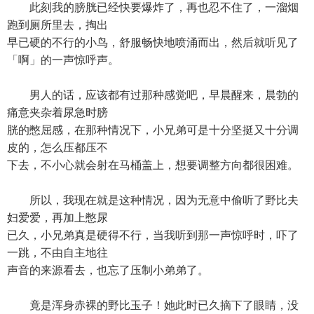
此刻我的膀胱已经快要爆炸了，再也忍不住了，一溜烟
跑到厕所里去，掏出
早已硬的不行的小鸟，舒服畅快地喷涌而出，然后就听见了
「啊」的一声惊呼声。
男人的话，应该都有过那种感觉吧，早晨醒来，晨勃的
痛意夹杂着尿急时膀
胱的憋屈感，在那种情况下，小兄弟可是十分坚挺又十分调
皮的，怎么压都压不
下去，不小心就会射在马桶盖上，想要调整方向都很困难。
所以，我现在就是这种情况，因为无意中偷听了野比夫
妇爱爱，再加上憋尿
已久，小兄弟真是硬得不行，当我听到那一声惊呼时，吓了
一跳，不由自主地往
声音的来源看去，也忘了压制小弟弟了。
竟是浑身赤裸的野比玉子！她此时已久摘下了眼睛，没