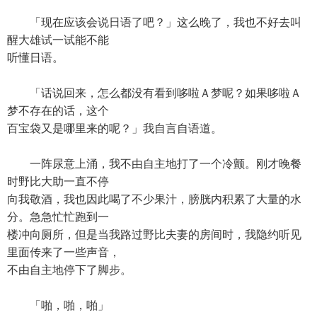
「现在应该会说日语了吧？」这么晚了，我也不好去叫
醒大雄试一试能不能
听懂日语。
「话说回来，怎么都没有看到哆啦Ａ梦呢？如果哆啦Ａ
梦不存在的话，这个
百宝袋又是哪里来的呢？」我自言自语道。
一阵尿意上涌，我不由自主地打了一个冷颤。刚才晚餐
时野比大助一直不停
向我敬酒，我也因此喝了不少果汁，膀胱内积累了大量的水
分。急急忙忙跑到一
楼冲向厕所，但是当我路过野比夫妻的房间时，我隐约听见
里面传来了一些声音，
不由自主地停下了脚步。
「啪，啪，啪」