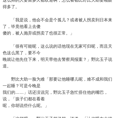
这么帅的人要留多久都欢迎啊，怎么看都比野比大助要顺眼
得多了。
「我是说，他会不会是个孤儿？或者被人拐卖到日本来
了，毕竟他看上去傻
傻的，被人抛弃或拐卖了也很正常。」
「很有可能呢，这么说的话他现在无家可归呢，而且天
色这么黑了，要不今
晚就让他先住下来，明天带他去警察局报案？」野比玉子说
道。
野比大助一脸为难「那要让他睡哪儿呢，难不成和我们
一起睡？可是今晚是
我们的……」话还没说完，野比玉子急忙捂住他的嘴巴，
说，「孩子们都在看着
呢，你胡说些什么呢。」