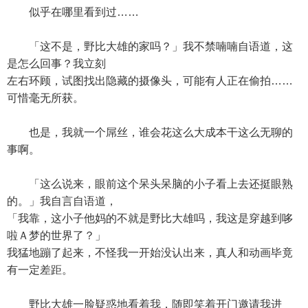
似乎在哪里看到过……
「这不是，野比大雄的家吗？」我不禁喃喃自语道，这
是怎么回事？我立刻
左右环顾，试图找出隐藏的摄像头，可能有人正在偷拍……
可惜毫无所获。
也是，我就一个屌丝，谁会花这么大成本干这么无聊的
事啊。
「这么说来，眼前这个呆头呆脑的小子看上去还挺眼熟
的。」我自言自语道，
「我靠，这小子他妈的不就是野比大雄吗，我这是穿越到哆
啦Ａ梦的世界了？」
我猛地蹦了起来，不怪我一开始没认出来，真人和动画毕竟
有一定差距。
野比大雄一脸疑惑地看着我，随即笑着开门邀请我进