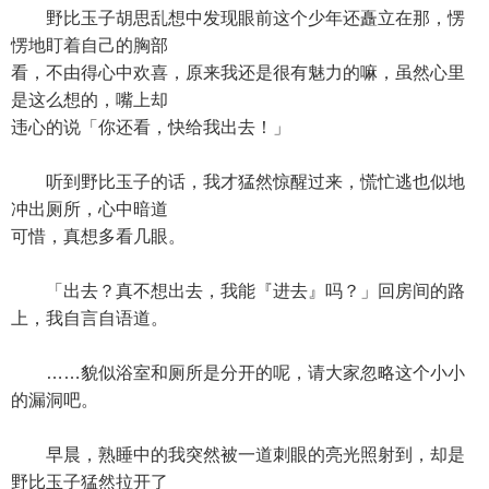
野比玉子胡思乱想中发现眼前这个少年还矗立在那，愣
愣地盯着自己的胸部
看，不由得心中欢喜，原来我还是很有魅力的嘛，虽然心里
是这么想的，嘴上却
违心的说「你还看，快给我出去！」
听到野比玉子的话，我才猛然惊醒过来，慌忙逃也似地
冲出厕所，心中暗道
可惜，真想多看几眼。
「出去？真不想出去，我能『进去』吗？」回房间的路
上，我自言自语道。
……貌似浴室和厕所是分开的呢，请大家忽略这个小小
的漏洞吧。
早晨，熟睡中的我突然被一道刺眼的亮光照射到，却是
野比玉子猛然拉开了