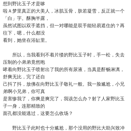
想到野比玉子才是哆
啦Ａ梦里真正的大美人，冰肌玉骨，肤若凝雪，反正就一个
「白」字。酥胸半露，
虽然试图以双手遮挡，但一对哪能是双手能轻易遮住的？再
往下，嗯，什么都没
看到，她坐在浴缸里。
所以，当我看到不着片缕的野比玉子时，手一松，失去
压制的小弟弟竟然咆
哮着向野比玉子喷射出了我的所有尿液，当真是酐畅淋漓，
舒爽无比，完了还自
己抖了抖，放佛在向野比玉子敬礼一般。我一脸尴尬，小兄
弟啊小兄弟，你可真
是害惨我了，你爽是爽完了，我该怎么办？射了人家野比玉
子一身，连那精致的
面孔都没能逃过，这要怎么收场？
野比玉子此时也十分尴尬，那个没用的野比大助兴致冲