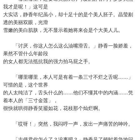
我才是呢！」这可是
大实话，静香年纪虽小，却十足十的是个美人胚子。晶莹剔
透的美丽双眼，光滑
雪嫩的美白肌肤，无不显示着她将来会是个大美人儿。
「讨厌，你这人怎么这么油嘴滑舌。」静香一脸娇羞，
果然不管什么年龄段
的女人都无法抵抗我的强力拍马屁之手。
「哪里哪里，本人可是有着一条三寸不烂之舌呢……」
可惜的是，这个世界
的人太纯洁了，舌头什么的……他们不懂其中的内涵……凭
着本人的「三寸金莲」，
很快就哄得静香笑靥如花，花枝那个灿烂啊。
「哎呀！」突然，我闷哼一声，发出一声痛苦的呻吟。
「志伟君你怎么了？没事吧？」静香见了顿时着急地问