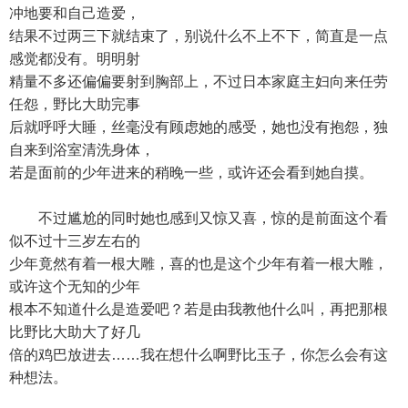
冲地要和自己造爱，
结果不过两三下就结束了，别说什么不上不下，简直是一点
感觉都没有。明明射
精量不多还偏偏要射到胸部上，不过日本家庭主妇向来任劳
任怨，野比大助完事
后就呼呼大睡，丝毫没有顾虑她的感受，她也没有抱怨，独
自来到浴室清洗身体，
若是面前的少年进来的稍晚一些，或许还会看到她自摸。
不过尴尬的同时她也感到又惊又喜，惊的是前面这个看
似不过十三岁左右的
少年竟然有着一根大雕，喜的也是这个少年有着一根大雕，
或许这个无知的少年
根本不知道什么是造爱吧？若是由我教他什么叫，再把那根
比野比大助大了好几
倍的鸡巴放进去……我在想什么啊野比玉子，你怎么会有这
种想法。