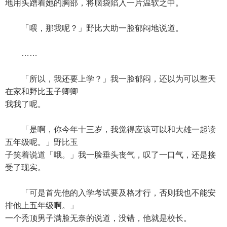
地用头蹭着她的胸部，将脑袋陷入一片温软之中。
「喂，那我呢？」野比大助一脸郁闷地说道。
……
「所以，我还要上学？」我一脸郁闷，还以为可以整天
在家和野比玉子卿卿
我我了呢。
「是啊，你今年十三岁，我觉得应该可以和大雄一起读
五年级呢。」野比玉
子笑着说道「哦。」我一脸垂头丧气，叹了一口气，还是接
受了现实。
「可是首先他的入学考试要及格才行，否则我也不能安
排他上五年级啊。」
一个秃顶男子满脸无奈的说道，没错，他就是校长。