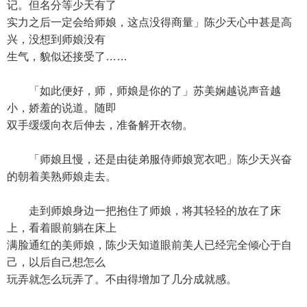
记。但名分等少天有了
实力之后一定会给师娘，这点没得商量」陈少天心中甚是高
兴，没想到师娘没有
生气，貌似还接受了……
「如此便好，师，师娘是你的了」苏美娴越说声音越
小，娇羞的说道。随即
双手缓缓向衣后伸去，准备解开衣物。
「师娘且慢，还是由徒弟服侍师娘宽衣吧」陈少天兴奋
的朝着美熟师娘走去。
走到师娘身边一把抱住了师娘，将其轻轻的放在了床
上，看着眼前躺在床上
满脸通红的美师娘，陈少天知道眼前美人已经完全倾心于自
己，以后自己想怎么
玩弄就怎么玩弄了。不由得增加了几分成就感。