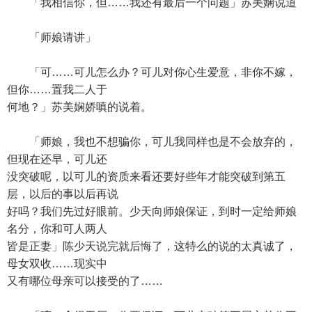
「我相信你，但……我还有最后一个问题」苏美娴说道
「师娘请讲」
「可……可儿怎么办？可儿对你心生爱意，非你不嫁，
但你……置我二人于
何地？」苏美娴娇嗔的说着。
「师娘，我也不想骗你，可儿我同样也是不会放弃的，
但现在还早，可儿还
没突破呢，以可儿的资质来看还要好些年才能突破到第五
层，以后的事以后再说
好吗？我们先过好眼前。少天向师娘保证，到时一定给师娘
名分，你和可人两人
皆是正妻」陈少天说完就后悔了，这特么的说的太真诚了，
母女双收……现实中
又有哪位母亲可以接受的了……