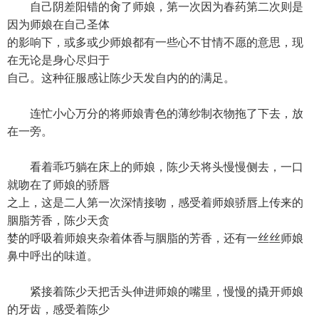
自己阴差阳错的肏了师娘，第一次因为春药第二次则是
因为师娘在自己圣体
的影响下，或多或少师娘都有一些心不甘情不愿的意思，现
在无论是身心尽归于
自己。这种征服感让陈少天发自内的的满足。
连忙小心万分的将师娘青色的薄纱制衣物拖了下去，放
在一旁。
看着乖巧躺在床上的师娘，陈少天将头慢慢侧去，一口
就吻在了师娘的骄唇
之上，这是二人第一次深情接吻，感受着师娘骄唇上传来的
胭脂芳香，陈少天贪
婪的呼吸着师娘夹杂着体香与胭脂的芳香，还有一丝丝师娘
鼻中呼出的味道。
紧接着陈少天把舌头伸进师娘的嘴里，慢慢的撬开师娘
的牙齿，感受着陈少