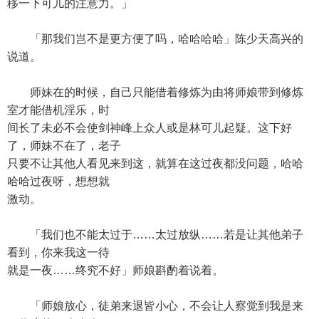
移一下可儿的注意力。」
「那我们岂不是更方便了吗，哈哈哈哈」陈少天高兴的
说道。
师妹在的时候，自己只能借着修炼为由将师娘带到修炼
室才能借机淫乐，时
间长了未必不会使剑神峰上众人或是林可儿起疑。这下好
了，师妹不在了，老子
只要不让其他人看见来到这，就算在这过夜都没问题，哈哈
哈哈过夜呀，想想就
激动。
「我们也不能太过于……太过放纵……若是让其他弟子
看到，你来我这一待
就是一夜……终究不好」师娘斟酌着说着。
「师娘放心，徒弟来退皆小心，不会让人察觉到我是来