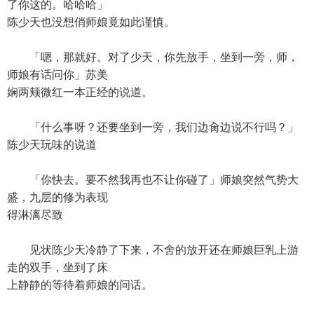
了你这的。哈哈哈」
陈少天也没想俏师娘竟如此谨慎。
「嗯，那就好。对了少天，你先放手，坐到一旁，师，
师娘有话问你」苏美
娴两颊微红一本正经的说道。
「什么事呀？还要坐到一旁，我们边肏边说不行吗？」
陈少天玩味的说道
「你快去。要不然我再也不让你碰了」师娘突然气势大
盛，九层的修为表现
得淋漓尽致
见状陈少天冷静了下来，不舍的放开还在师娘巨乳上游
走的双手，坐到了床
上静静的等待着师娘的问话。