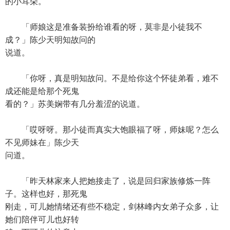
的小耳朵。
「师娘这是准备装扮给谁看的呀，莫非是小徒我不
成？」陈少天明知故问的
说道。
「你呀，真是明知故问。不是给你这个怀徒弟看，难不
成还能是给那个死鬼
看的？」苏美娴带有几分羞涩的说道。
「哎呀呀。那小徒而真实大饱眼福了呀，师妹呢？怎么
不见师妹在」陈少天
问道。
「昨天林家来人把她接走了，说是回归家族修炼一阵
子。这样也好，那死鬼
刚走，可儿她情绪还有些不稳定，剑林峰内女弟子众多，让
她们陪伴可儿也好转