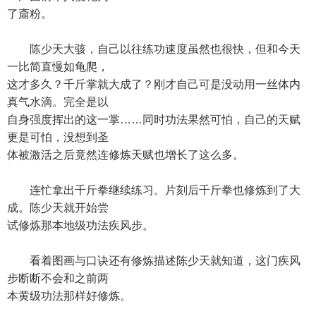
了齑粉。
陈少天大骇，自己以往练功速度虽然也很快，但和今天
一比简直慢如龟爬，
这才多久？千斤掌就大成了？刚才自己可是没动用一丝体内
真气水滴。完全是以
自身强度挥出的这一掌……同时功法果然可怕，自己的天赋
更是可怕，没想到圣
体被激活之后竟然连修炼天赋也增长了这么多。
连忙拿出千斤拳继续练习。片刻后千斤拳也修炼到了大
成。陈少天就开始尝
试修炼那本地级功法疾风步。
看着图画与口诀还有修炼描述陈少天就知道，这门疾风
步断断不会和之前两
本黄级功法那样好修炼。