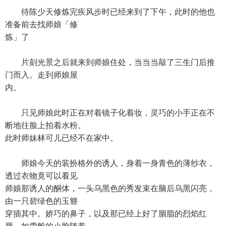
待陈少天修炼完疾风步时已经来到了下午，此时的他也
准备前去找师娘「修
炼」了
片刻光景之后就来到师娘住处，当当当敲了三生门后推
门而入。走到师娘屋
内。
只见师娘此时正在对着镜子化着妆，灵巧的小手正在不
断地往脸上拍着水粉。
此时师妹林可儿已经不在家中。
师娘今天的装扮格外的诱人，身着一身青色的薄纱衣，
透过衣物竟可以看见
师娘那诱人的酮体，一头乌黑色的秀发束在脑后乌黑闪亮，
由一只碧绿色的玉簪
穿插其中。娇巧的鼻子，以及那已经上好了胭脂的烈焰红