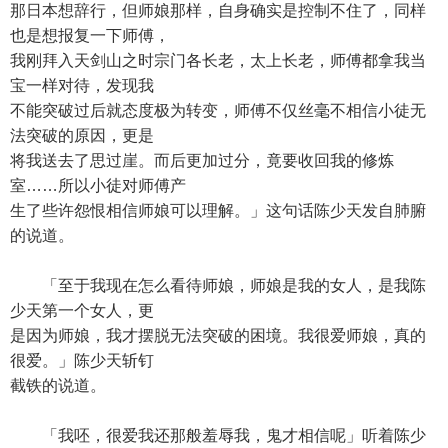
那日本想辞行，但师娘那样，自身确实是控制不住了，同样
也是想报复一下师傅，
我刚拜入天剑山之时宗门各长老，太上长老，师傅都拿我当
宝一样对待，发现我
不能突破过后就态度极为转变，师傅不仅丝毫不相信小徒无
法突破的原因，更是
将我送去了思过崖。而后更加过分，竟要收回我的修炼
室……所以小徒对师傅产
生了些许怨恨相信师娘可以理解。」这句话陈少天发自肺腑
的说道。
「至于我现在怎么看待师娘，师娘是我的女人，是我陈
少天第一个女人，更
是因为师娘，我才摆脱无法突破的困境。我很爱师娘，真的
很爱。」陈少天斩钉
截铁的说道。
「我呸，很爱我还那般羞辱我，鬼才相信呢」听着陈少