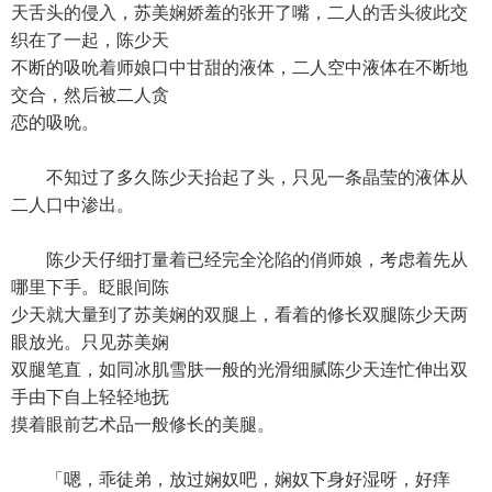
天舌头的侵入，苏美娴娇羞的张开了嘴，二人的舌头彼此交
织在了一起，陈少天
不断的吸吮着师娘口中甘甜的液体，二人空中液体在不断地
交合，然后被二人贪
恋的吸吮。
不知过了多久陈少天抬起了头，只见一条晶莹的液体从
二人口中渗出。
陈少天仔细打量着已经完全沦陷的俏师娘，考虑着先从
哪里下手。眨眼间陈
少天就大量到了苏美娴的双腿上，看着的修长双腿陈少天两
眼放光。只见苏美娴
双腿笔直，如同冰肌雪肤一般的光滑细腻陈少天连忙伸出双
手由下自上轻轻地抚
摸着眼前艺术品一般修长的美腿。
「嗯，乖徒弟，放过娴奴吧，娴奴下身好湿呀，好痒