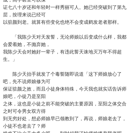
证七八十岁还和年轻时一样秀丽可人。她已经突破到了第九
层，按理来说已经可
以驻颜到老。就算有些变化也绝不会变成鹤发老者那样。
「我陈少天对天发誓，无论师娘以后变成什么样，我都
会爱着她，不抛弃她，
我陈少天会对她好一辈子，有违此誓天诛地灭万年不得超
生。」
陈少天抬手就发了个毒誓随即说道「这下师娘放心了
吧，先不说师娘修为可
保证驻颜之效，而且小徒身体特殊，今天我也就实话告诉师
娘吧，小徒乃是至阳
之体，这也是小徒之前不能突破的主要原因，至阳之体交合
之时可令男女双方得
到无穷好处，想必师娘早已领教到了，再说，师娘老去了，
小徒不也老去了？师