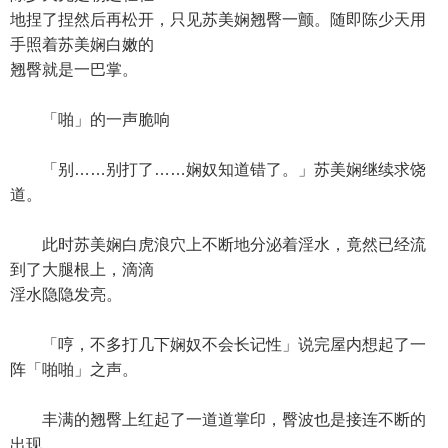
地捏了捏然后再松开，只见苏美娴翘臀一颤。随即陈少天用
手照着苏美娴白嫩的
翘臀就是一巴掌。
「啪」的一声脆响
「别……别打了……娴奴知道错了。」苏美娴继续求饶
道。
此时苏美娴白虎浪穴上不断地分泌着淫水，竟然已经流
到了大腿根上，滴滴
淫水隐隐发亮。
「哼，不多打几下娴奴不会长记性」说完屋内想起了一
阵「啪啪」之声。
丰满的翘臀上红起了一道道掌印，臀波也是接连不断的
出现。