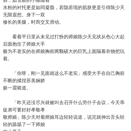
唇，如雪般的小脸随着
水粉的衬托更是如同凝脂，若隐若现的肌肤更是引得陈少天
无限遐想。身下一双
修长的美腿，时而交叉滑动。
看着平日里从未见过打扮的师娘陈少天见状从色心大起
后面抱住了师娘大手
极为不老实的在师娘胸前两颗硕大的巨乳上面隔着衣物把玩
着。
「你呀，刚一见面就这么不老实」感受大手在自己胸前
不断的揉捏苏美娴娇
躯一震嗔道。
「昨天还没尽兴就被叫去召开什么劳什子会议，今天乖
徒弟可要好好孝敬孝
敬师娘」陈少天对着师娘耳边轻轻说道，说完就伸出舌头轻
轻的舔舐了一下师娘