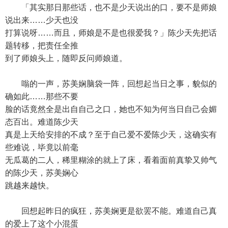
「其实那日那些话，也不是少天说出的口，要不是师娘
说出来……少天也没
打算说呀……而且，师娘是不是也很爱我？」陈少天先把话
题转移，把责任全推
到了师娘头上，随即反问师娘道。
嗡的一声，苏美娴脑袋一阵，回想起当日之事，貌似的
确如此……那些不要
脸的话竟然全是出自自己之口，她也不知为何当日自己会媚
态百出。难道陈少天
真是上天给安排的不成？至于自己爱不爱陈少天，这确实有
些难说，毕竟以前毫
无瓜葛的二人，稀里糊涂的就上了床，看着面前真挚又帅气
的陈少天，苏美娴心
跳越来越快。
回想起昨日的疯狂，苏美娴更是欲罢不能。难道自己真
的爱上了这个小混蛋