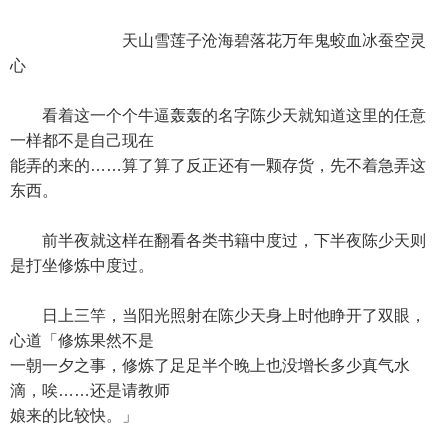
天山雪莲子沧海碧落花万年鬼蛟血冰蚕空灵
心
看着这一个个牛逼轰轰的名字陈少天就知道这里的任意
一样都不是自己现在
能弄的来的……算了算了反正还有一颗存货，先不着急弄这
东西。
前半夜就这样在翻看各类书籍中度过，下半夜陈少天则
是打坐修炼中度过。
日上三竿，当阳光照射在陈少天身上时他睁开了双眼，
心道「修炼果然不是
一朝一夕之事，修炼了足足半个晚上也没增长多少真气水
滴，唉……还是请教师
娘来的比较快。」