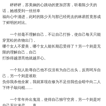
砰砰砰，苏美娴的心跳动的更加厉害，听着陈少天的
话，她感受到一丝丝幸
福向心中涌进，此时的陈少天与那已经死去的林易哲竟形成
了鲜明的对比。
一个丝毫不理解自己，不让自己打扮，使自己每天只能
穿宽松的衣物出门，
哪个女人不爱美，哪个女人能长期忍受得了？另一个则是无
限的理解自己，自己
打扮得越漂亮他就越开心。
一个别人欺辱自己他不仅没有为自己出头，反而呵斥自
己，另一个则是谁欺
负你我杀他全家，我就算现在修为不足但我也会暗中向二人
下绊子敲闷棍……
一个常年外出鬼混，使得自己独守空房，另一个则是对
自己无比迷恋……真