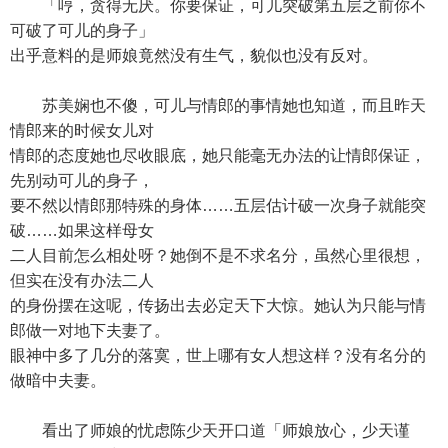
「哼，贪得无厌。你要保证，可儿突破第五层之前你不
可破了可儿的身子」
出乎意料的是师娘竟然没有生气，貌似也没有反对。
苏美娴也不傻，可儿与情郎的事情她也知道，而且昨天
情郎来的时候女儿对
情郎的态度她也尽收眼底，她只能毫无办法的让情郎保证，
先别动可儿的身子，
要不然以情郎那特殊的身体……五层估计破一次身子就能突
破……如果这样母女
二人目前怎么相处呀？她倒不是不求名分，虽然心里很想，
但实在没有办法二人
的身份摆在这呢，传扬出去必定天下大惊。她认为只能与情
郎做一对地下夫妻了。
眼神中多了几分的落寞，世上哪有女人想这样？没有名分的
做暗中夫妻。
看出了师娘的忧虑陈少天开口道「师娘放心，少天谨