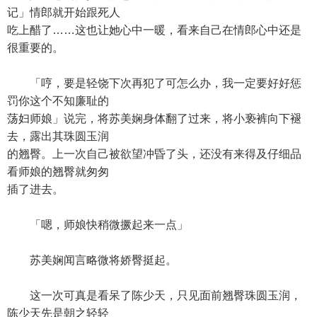
记」情郎就开始跟死人
吃上醋了……这也让她心中一暖，看来自己在情郎心中还是
很重要的。
「哼，要是轻饶下次再犯了可怎么办，我一定要好好惩
罚你这个不知廉耻的
荡妇师娘」说完，将苏美娴身体翻了过来，将小亵裤向下褪
去，露出其珠圆玉润
的翘臀。上一次自己被欲望冲昏了头，还没有来得及仔细品
看师娘的翘臀就匆匆
插了进去。
「嗯，师娘快稍微撅起来一点」
苏美娴闻言略微将娇臀挺起。
这一次可真是看呆了陈少天，只见面前翘臀珠圆玉润，
陈少天先是朝之轻轻