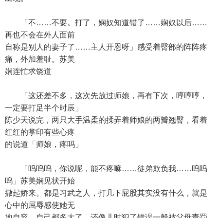
「不……不要。打了，娴奴知道错了……娴奴以后……
再也不会在外人面前
自称是别人的妻子了……主人开恩呀」感受着臀部的阵阵疼
痛，外加羞耻。苏美
娴连忙求饶道
「这还差不多，这次先放过师娘，再有下次，哼哼哼，
一定要打足半个时辰」
陈少天说完，两只大手温柔的揉弄着师娘的两瓣翘臀，看着
红红的掌印有些心疼
的说道「师娘，疼吗」
「呜呜呜，你说呢，能不疼嘛……徒弟欺负我……呜呜
呜」苏美娴见状开始
撒起娇来。都是习武之人，打几下屁股其实没有什么，就是
心中的屈辱感使她无
地自容。自己都多大了，还像儿时犯了错误一般被父母责罚