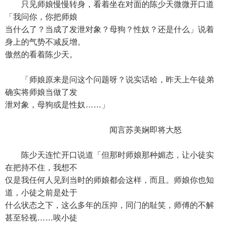
只见师娘慢慢转身，看着坐在对面的陈少天微微开口道
「我问你，你把师娘
当什么了？当成了发泄对象？母狗？性奴？还是什么」说着
身上的气势不减反增。
傲然的看着陈少天。
「师娘原来是问这个问题呀？说实话哈，昨天上午徒弟
确实将师娘当做了发
泄对象，母狗或是性奴……」
闻言苏美娴即将大怒
陈少天连忙开口说道「但那时师娘那种媚态，让小徒实
在把持不住，我想不
仅是我任何人见到当时的师娘都会这样，而且。师娘你也知
道，小徒之前是处于
什么状态之下，这么多年的压抑，同门的耻笑，师傅的不解
甚至轻视……唉小徒