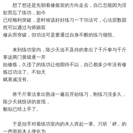
想了想还是先朝着修炼室的方向走去，自己怎能因为淫
欲而忘了练功，如今
已经顺利突破，是时候该好好练习一下功法可，心法层数固
然可以通过与师娘双
修从而突破，但功法可是要通过自身不断的练习领悟。
来到练功室内，陈少天迫不及待的拿出了千斤拳与千斤
掌这两门黄级逐一开
始修炼，久违了的练功让他期待不以，自己都多少年没有修
炼过功法了。不知天
赋衰减没有。
将千斤掌法拿出熟读一遍后开始练习，刚练习没多久，
陈少天就惊讶的发现，
貌似已经上手了。
于是抬手对着练功室内的木人挥起一掌。只听「砰」的
一声面前木人便化为