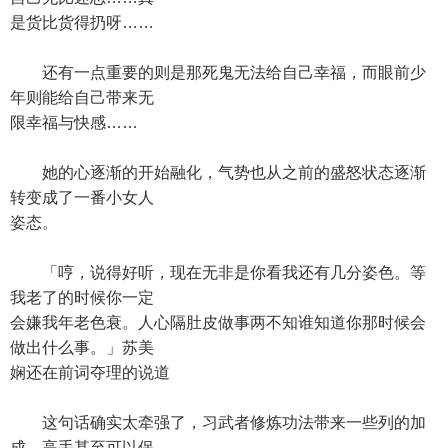
是货比货得扔呀……
还有一点重要的则是那死鬼无法给自己幸福，而眼前少
年则能给自己带来无
限幸福与快感……
她的心逐渐的开始融化，气势也从之前的盛怒状态逐渐
转变成了一番小女人
姿态。
「哼，说得好听，现在无非是你看我还有几分姿色。等
我老了的时候你一定
会嫌我年老色衰。人心隔肚皮做事两不知谁知道你那时候会
做出什么事。」苏美
娴还在前词夺理的说道
这句话确实太牵强了，习武者修炼功法带来一些列的加
成，高手甚至可以保