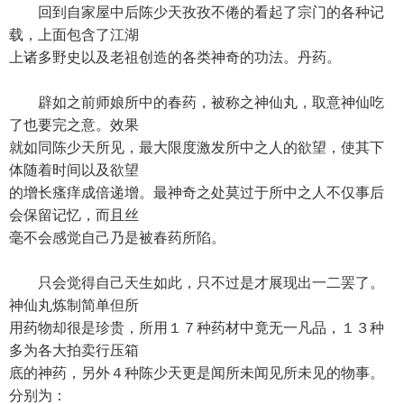
回到自家屋中后陈少天孜孜不倦的看起了宗门的各种记
载，上面包含了江湖
上诸多野史以及老祖创造的各类神奇的功法。丹药。
辟如之前师娘所中的春药，被称之神仙丸，取意神仙吃
了也要完之意。效果
就如同陈少天所见，最大限度激发所中之人的欲望，使其下
体随着时间以及欲望
的增长瘙痒成倍递增。最神奇之处莫过于所中之人不仅事后
会保留记忆，而且丝
毫不会感觉自己乃是被春药所陷。
只会觉得自己天生如此，只不过是才展现出一二罢了。
神仙丸炼制简单但所
用药物却很是珍贵，所用１７种药材中竟无一凡品，１３种
多为各大拍卖行压箱
底的神药，另外４种陈少天更是闻所未闻见所未见的物事。
分别为：