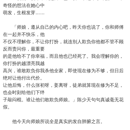
奇怪的想法在她心中
萌发，生根发芽……
「师娘，遵从自己的内心吧，昨天你也说了，你和师傅
在一起并不快乐，他
不仅不理解你，不让你打扮，就连别人欺负你他都不管不顾
反而责问你，最重要
的是他给不了你幸福，而且他也已经死了。我会理解你的，
你打扮的越漂亮我越
高兴，谁敢欺负你我杀他全家，即使现在修为不够，但日后
绝对让他付出代价。
让他后悔，什么张初呀，姜离呀，徒弟就算现在修为不足，
也会时刻给他们下绊
子敲闷棍。谁让他们敢欺负师娘。」陈少天句句真诚毫无花
假。
他今天向师娘所说全是真实的发自肺腑之言。