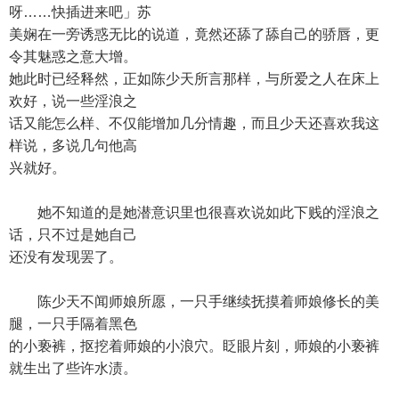
呀……快插进来吧」苏
美娴在一旁诱惑无比的说道，竟然还舔了舔自己的骄唇，更
令其魅惑之意大增。
她此时已经释然，正如陈少天所言那样，与所爱之人在床上
欢好，说一些淫浪之
话又能怎么样、不仅能增加几分情趣，而且少天还喜欢我这
样说，多说几句他高
兴就好。
她不知道的是她潜意识里也很喜欢说如此下贱的淫浪之
话，只不过是她自己
还没有发现罢了。
陈少天不闻师娘所愿，一只手继续抚摸着师娘修长的美
腿，一只手隔着黑色
的小亵裤，抠挖着师娘的小浪穴。眨眼片刻，师娘的小亵裤
就生出了些许水渍。