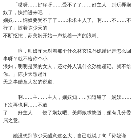
「哎呀……好痒呀……受不了了……好主人，别玩弄娴
奴了，快插进来吧，，
娴奴……娴奴要受不了了……求求主人了。啊……不……不
行了」随着陈少天的
不断抠挖，苏美娴开始一声接着一声的浪叫。
「哼，师娘昨天对着那个什么林玄说孙媳谨记是怎么回
事呀？就不给你个小
浪妇，明明是我的女人，还对外人说什么孙媳谨记。就不给
你。」陈少天想起昨
天之事醋意大发的说道。
「啊……主……主人，娴奴知……知道错了，娴奴……
下次再也啊……不敢
了……好主人……饶了娴奴吧」美师娘求饶道，颇有几分委
屈之意。
她没想到陈少天醋意这么大，自己就说了句「孙媳谨