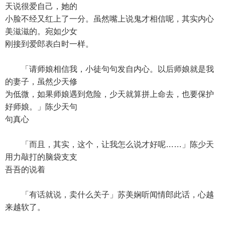
天说很爱自己，她的
小脸不经又红上了一分。虽然嘴上说鬼才相信呢，其实内心
美滋滋的。宛如少女
刚接到爱郎表白时一样。
「请师娘相信我，小徒句句发自内心。以后师娘就是我
的妻子，虽然少天修
为低微，如果师娘遇到危险，少天就算拼上命去，也要保护
好师娘。」陈少天句
句真心
「而且，其实，这个，让我怎么说才好呢……」陈少天
用力敲打的脑袋支支
吾吾的说着
「有话就说，卖什么关子」苏美娴听闻情郎此话，心越
来越软了。