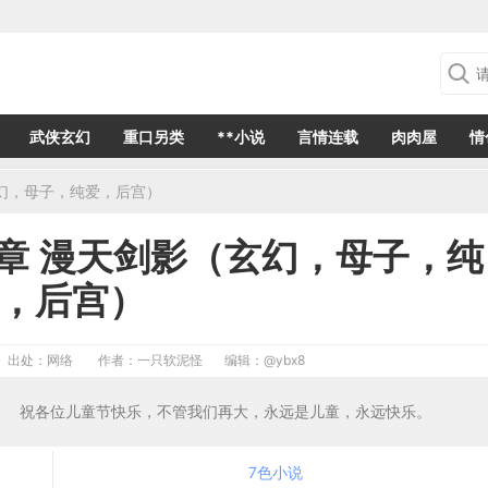
武侠玄幻
重口另类
**小说
言情连载
肉肉屋
情
幻，母子，纯爱，后宫）
章 漫天剑影（玄幻，母子，纯
，后宫）
出处：网络
作者：一只软泥怪
编辑：
@ybx8
88 祝各位儿童节快乐，不管我们再大，永远是儿童，永远快乐。
7色小说