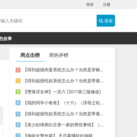
登录
注册
搜索
色故事
周点击榜
周热评榜
【得到超级肉畜系统怎么办？当然是穿梭时空，享受古今美女的肉体啦】03
【得到超级性奴系统怎么办？当然是带着各种美女明星性奴穿梭时空，祸国殃民啦】06
【墮落淫女神】一至六 [2011第三版修改]
【我的同学小爸爸】（十六）（淫母之轮奸暴虐）
【得到超级性奴系统怎么办？当然是带着各种美女明星性奴穿梭时空，祸国殃民啦】（02）
【美少妇律师白京香一家的男性事情】（漫改小说，第九章，泡泡浴+姐妹3P+母女4P）
【御姐女警外篇】 无尽紧缚轮奸地狱