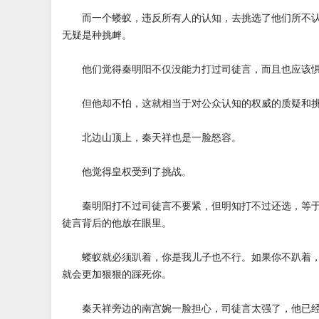
而一个蝼蚁，违反所有人的认知，去挑选了他们所不认
无疑是种挑衅。
他们觉得秦明阳不仅没能力打过司徒言，而且也应该惧
但他却不怕，这就相当于对公众认知的权威的质疑和
北边山顶上，秦天祥也是一脸怒容。
他觉得皇权受到了挑战。
秦明阳打不过司徒言不要紧，但明知打不过还选，等于
徒言背后的他放在眼里。
蝼蚁就必须趴着，你是我儿子也不行。如果你不趴着，
就会更加狠狠的踩死你。
秦天祥旁边的南宫婉一脸担心，司徒言太强了，他已经