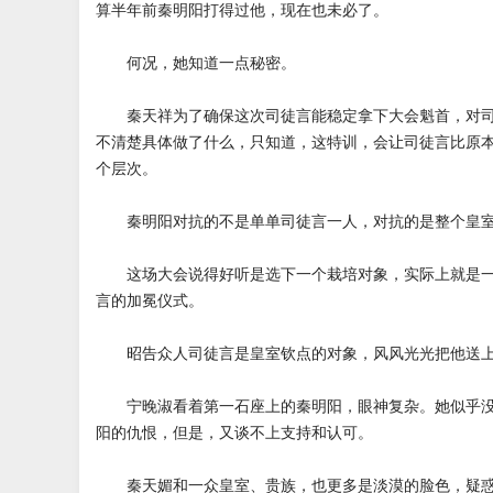
算半年前秦明阳打得过他，现在也未必了。
何况，她知道一点秘密。
秦天祥为了确保这次司徒言能稳定拿下大会魁首，对司
不清楚具体做了什么，只知道，这特训，会让司徒言比原
个层次。
秦明阳对抗的不是单单司徒言一人，对抗的是整个皇室
这场大会说得好听是选下一个栽培对象，实际上就是一
言的加冕仪式。
昭告众人司徒言是皇室钦点的对象，风风光光把他送上
宁晚淑看着第一石座上的秦明阳，眼神复杂。她似乎没
阳的仇恨，但是，又谈不上支持和认可。
秦天媚和一众皇室、贵族，也更多是淡漠的脸色，疑惑