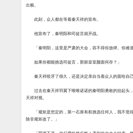
出糗。
此刻，众人都在等着秦天祥的宣布。
他宣布了，秦明阳和司徒言就开战。
「秦明阳，这里是严肃的大会，容不得你放肆。你难道
如果你都能挑选司徒言，那朕皇室颜面何存？」
秦天祥咬牙了很久，还是决定亲自当着众人的面给自己
过去在秦天祥羽翼下唯唯诺诺的秦明阳勇敢的抬起头，
天祥对视。
「规矩是您定的，第一石座有权挑选任何人，我不觉得
除非规矩改了。」