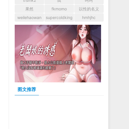
trsmk2
我
呵呵
果然
fkmomo
以性的名义
weilehaowan
supercoldking
hmhjhc
图文推荐