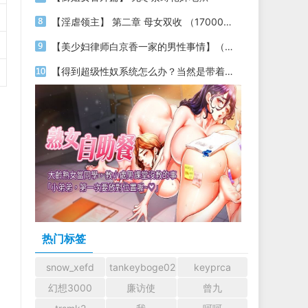
【淫虐领主】 第二章 母女双收 （17000字）
【美少妇律师白京香一家的男性事情】（第十七章 生死单挑+凌辱&色诱+性奴妈妈+变态母控+插图）
【得到超级性奴系统怎么办？当然是带着各种美女明星性奴穿梭时空，祸国殃民啦】04
热门标签
snow_xefd
tankeyboge0204
keyprca
幻想3000
廉访使
曾九