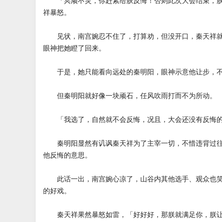
「冥顽不灵，你赶紧给朕反悔！否则此次大会结束，朕
祥暴怒。
见状，南宫婉忍不住了，打算劝，但没开口，秦天祥就
眼神把她瞪了回来。
于是，她只能看向远处的秦明阳，眼神示意他让步，不
但秦明阳就好像一块顽石，任风吹雨打而不为所动。
「我选了，自然就不会反悔，况且，大会还没有反悔的
秦明阳显然有讥讽秦天祥为了主宰一切，不惜违背过往
他反悔的意思。
此话一出，南宫婉心凉了，山谷内其他选手、观众也笑
的好戏。
秦天祥果然暴怒如雷，「好好好，那朕就满足你，朕让