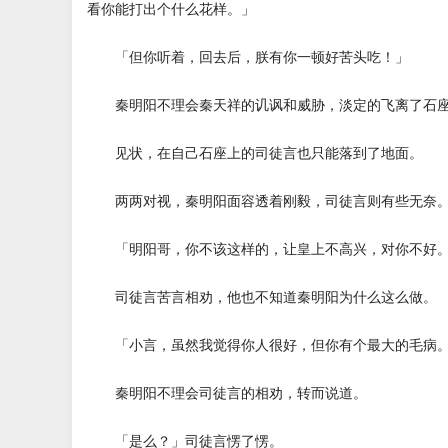
看你能打出个什么花样。」
「但你听着，回去后，朕有你一顿好苦头吃！」
秦明阳不理会秦天祥的讥讽和威胁，淡定的飞离了石座
见状，在自己石座上的司徒言也只能落到了地面。
两两对视，秦明阳面容透着刚毅，司徒言则有些无奈
「明阳哥，你不该这样的，让皇上不高兴，对你不好
司徒言苦言相劝，他也不知道秦明阳为什么这么做。
「小言，虽然我觉得你人很好，但你有个最大的毛病
秦明阳不理会司徒言的相劝，转而说道。
「是么？」司徒言愣了愣。