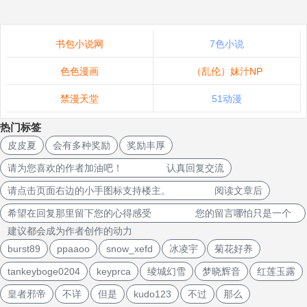
书包小说网
7色小说
色色漫画
（乱伦）妹汁NP
禁漫天堂
51动漫
热门标签
皮皮夏
会有多种奖励
奖励丰厚
请为您喜欢的作者加油吧！ 认真回复交流
请点击页面右边的小手图标支持楼主。 阅读文章后
希望在回复那里留下您的心得感受 您的留言哪怕只是一个
建议都会成为作者创作的动力
burst89
ppaaoo
snow_xefd
冰凌宇
菊花好养
tankeyboge0204
keyprca
绫城幻雪
梦晓辉音
红莲玉露
皇者邪帝
不详
但是
kudo123
不过
那么