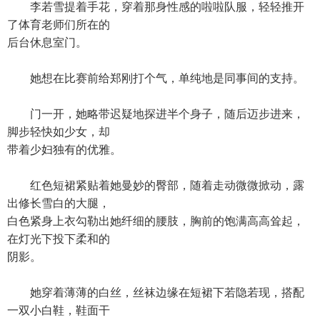
李若雪提着手花，穿着那身性感的啦啦队服，轻轻推开
了体育老师们所在的
后台休息室门。
她想在比赛前给郑刚打个气，单纯地是同事间的支持。
门一开，她略带迟疑地探进半个身子，随后迈步进来，
脚步轻快如少女，却
带着少妇独有的优雅。
红色短裙紧贴着她曼妙的臀部，随着走动微微掀动，露
出修长雪白的大腿，
白色紧身上衣勾勒出她纤细的腰肢，胸前的饱满高高耸起，
在灯光下投下柔和的
阴影。
她穿着薄薄的白丝，丝袜边缘在短裙下若隐若现，搭配
一双小白鞋，鞋面干