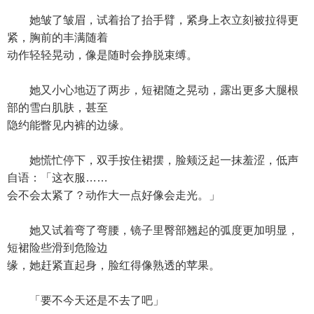
她皱了皱眉，试着抬了抬手臂，紧身上衣立刻被拉得更
紧，胸前的丰满随着
动作轻轻晃动，像是随时会挣脱束缚。
她又小心地迈了两步，短裙随之晃动，露出更多大腿根
部的雪白肌肤，甚至
隐约能瞥见内裤的边缘。
她慌忙停下，双手按住裙摆，脸颊泛起一抹羞涩，低声
自语：「这衣服……
会不会太紧了？动作大一点好像会走光。」
她又试着弯了弯腰，镜子里臀部翘起的弧度更加明显，
短裙险些滑到危险边
缘，她赶紧直起身，脸红得像熟透的苹果。
「要不今天还是不去了吧」