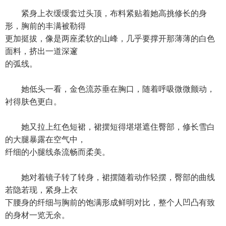
紧身上衣缓缓套过头顶，布料紧贴着她高挑修长的身
形，胸前的丰满被勒得
更加挺拔，像是两座柔软的山峰，几乎要撑开那薄薄的白色
面料，挤出一道深邃
的弧线。
她低头一看，金色流苏垂在胸口，随着呼吸微微颤动，
衬得肤色更白。
她又拉上红色短裙，裙摆短得堪堪遮住臀部，修长雪白
的大腿暴露在空气中，
纤细的小腿线条流畅而柔美。
她对着镜子转了转身，裙摆随着动作轻摆，臀部的曲线
若隐若现，紧身上衣
下腰身的纤细与胸前的饱满形成鲜明对比，整个人凹凸有致
的身材一览无余。