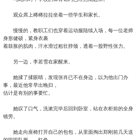
观众席上稀稀拉拉坐着一些学生和家长。
慢慢的，教职工们也穿着运动服陆续入场，每一位老师
身形健硕，紧身衣裹
着鼓胀的肌肉，汗水滑过粗壮脖颈，透着一股野性张力。
另一边，李若雪在家醒来。
她揉了揉眼睛，发现张肖已不在身边，以为他出门办
事，最近他常早出晚归，
估计是有别的事要忙。
她叹了口气，洗漱完毕后回到卧室，站在衣柜前的全身
镜旁。
她走向座椅打开自己的包包，从里面掏出郑刚前几天送
的啦啦队服——红色