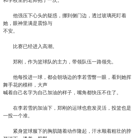
和学校里的老师抱了一次。
他强压下心头的疑惑，挪到侧门边，透过玻璃死盯着
她，眼神里满是震惊与
不安。
比赛已经进入高潮。
郑刚，作为篮球队的主力，带领队伍一路领先。
他每投进一球，都会朝场边的李若雪瞥一眼，看到她挥
舞手花的模样，大声
喊着自己名字为自己加油的样子，嘴角都快压不住了。
在李若雪的加油下，郑刚的运球也愈发灵活，投篮也是
一投一个准。
紧身篮球服下的胸肌随着动作隆起，汗水顺着粗壮的脖