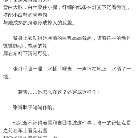
雪白大腿，白丝裹住小腿，纤细的线条在灯光下泛着微光，
搭配小白鞋的青春感
与她成熟的身姿形成撩人的反差。
紧身上衣勒得她胸前的巨乳高高耸起，随着挥手的动作
微微颤动，饱满的轮
廓在布料下清晰可见。
张肖呼吸一滞，水桶「哐当」一声掉在地上，水洒了一
地。
「若雪……她怎么在这？还穿成这样？」
张肖脑子嗡嗡作响。
他完全不记得若雪和自己提过这件事，唯一的记忆点是
之前在车上看见若雪