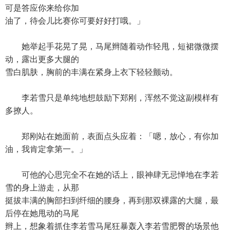
可是答应你来给你加
油了，待会儿比赛你可要好好打哦。」
她举起手花晃了晃，马尾辫随着动作轻甩，短裙微微摆
动，露出更多大腿的
雪白肌肤，胸前的丰满在紧身上衣下轻轻颤动。
李若雪只是单纯地想鼓励下郑刚，浑然不觉这副模样有
多撩人。
郑刚站在她面前，表面点头应着：「嗯，放心，有你加
油，我肯定拿第一。」
可他的心思完全不在她的话上，眼神肆无忌惮地在李若
雪的身上游走，从那
挺拔丰满的胸部扫到纤细的腰身，再到那双裸露的大腿，最
后停在她甩动的马尾
辫上，想象着抓住李若雪马尾狂暴轰入李若雪肥臀的场景他