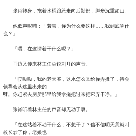
张肖转身，拖着水桶踉跄走向后勤部，脚步沉重如山。
他低声呢喃：「若雪，你为什么要这样……我到底算什
么？」
「喂，在这愣着干什么呢？」
耳边又传来林主任尖锐刺耳的声音。
「哎呦呦，我的老天爷，这水怎么又给你弄撒了，待会
领导会从这里出来的
呀。你赶紧去厕所那里给我拿拖把过来把它弄干净。」
张肖听着林主任的声音却无动于衷。
「在这站着不动干什么，不想干了？信不信明天我就叫
校长炒了你，老娘也