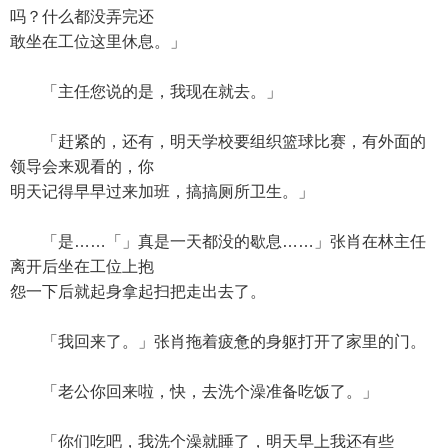
吗？什么都没弄完还
敢坐在工位这里休息。」
「主任您说的是，我现在就去。」
「赶紧的，还有，明天学校要组织篮球比赛，有外面的
领导会来观看的，你
明天记得早早过来加班，搞搞厕所卫生。」
「是……「」真是一天都没的歇息……」张肖在林主任
离开后坐在工位上抱
怨一下后就起身拿起扫把走出去了。
「我回来了。」张肖拖着疲惫的身躯打开了家里的门。
「老公你回来啦，快，去洗个澡准备吃饭了。」
「你们吃吧，我洗个澡就睡了，明天早上我还有些