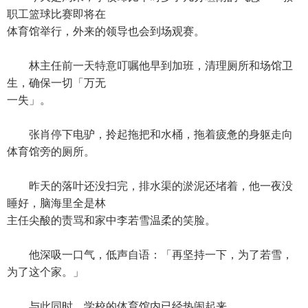
职工篮球比赛即将在
体育馆举行，外来的领导也会到场观赛。
林主任前一天特意叮嘱他早到加班，清理厕所和场馆卫
生，确保一切「万无
一失」。
张肖停下电驴，拎起拖把和水桶，拖着疲惫的身躯走向
体育馆旁的厕所。
昨天的落叶还没扫完，排水渠的淤泥还堵着，他一夜没
睡好，脑海里全是林
主任尖酸的责骂和家中李若雪温柔的笑脸。
他深吸一口气，低声自语：「再坚持一下，为了若雪，
为了这个家。」
与此同时，学校的体育馆内已经热闹起来。