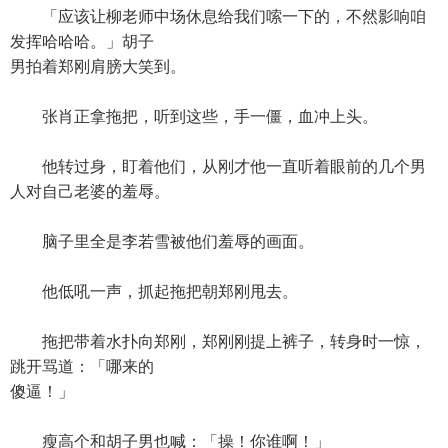
「应该让柳老师中场休息给我们嗦一下的，不然影响咱
发挥哈哈哈。」胡子
男拍着郑刚肩膀大笑到。
张肖正拿拖把，听到这些，手一僵，血冲上头。
他转过身，盯着他们，从刚才他一直听着眼前的几个男
人对自己老婆的羞辱。
脑子里全是李若雪被他们羞辱的画面。
他低吼一声，抓起拖把朝郑刚甩去。
拖把带着水扑向郑刚，郑刚刚提上裤子，转身时一惊，
跳开骂道：「哪来的
傻逼！」
瘦高个和胡子男也喊：「操！你谁啊！」