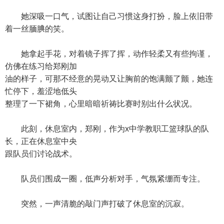
她深吸一口气，试图让自己习惯这身打扮，脸上依旧带
着一丝腼腆的笑。
她拿起手花，对着镜子挥了挥，动作轻柔又有些拘谨，
仿佛在练习给郑刚加
油的样子，可那不经意的晃动又让胸前的饱满颤了颤，她连
忙停下，羞涩地低头
整理了一下裙角，心里暗暗祈祷比赛时别出什么状况。
此刻，休息室内，郑刚，作为x中学教职工篮球队的队
长，正在休息室中央
跟队员们讨论战术。
队员们围成一圈，低声分析对手，气氛紧绷而专注。
突然，一声清脆的敲门声打破了休息室的沉寂。