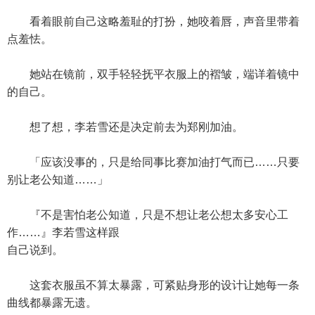
看着眼前自己这略羞耻的打扮，她咬着唇，声音里带着
点羞怯。
她站在镜前，双手轻轻抚平衣服上的褶皱，端详着镜中
的自己。
想了想，李若雪还是决定前去为郑刚加油。
「应该没事的，只是给同事比赛加油打气而已……只要
别让老公知道……」
『不是害怕老公知道，只是不想让老公想太多安心工
作……』李若雪这样跟
自己说到。
这套衣服虽不算太暴露，可紧贴身形的设计让她每一条
曲线都暴露无遗。