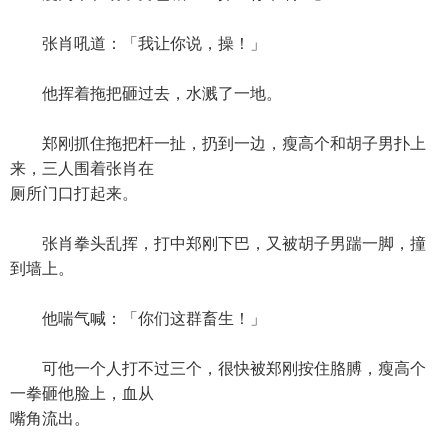
张肖吼道：「我让你说，操！」
他挥着拖把砸过去，水溅了一地。
郑刚抓住拖把杆一扯，扔到一边，瘦高个和胡子男扑上
来，三人围着张肖在
厕所门口打起来。
张肖拳头乱挥，打中郑刚下巴，又被胡子男踹一脚，撞
到墙上。
他喘气喊：「你们这群畜生！」
可他一个人打不过三个，很快被郑刚按住胳膊，瘦高个
一拳砸他脸上，血从
嘴角流出。