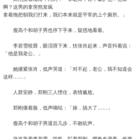
啊？这男的拿突然发疯
拿着拖把朝我们打来，我们本来就是平常的上个厕所。」
瘦高个和胡子男也停下手来，疑惑地看着。
李若雪咬唇，眼泪滑下来，扶张肖起来，声音抖着说：
「他是我老公。」
她搂紧张肖，低声哭道：「对不起，老公，我不知道会
这样……」
人群安静，郑刚三人愣住，表情尴尬。
郑刚僵着脸，低声嘀咕：「操，搞大了……」
瘦高个和胡子男退后几步，不敢吭声。
张肖靠着李若雪，喘气，盯着郑刚，嘴角血滴着，低声