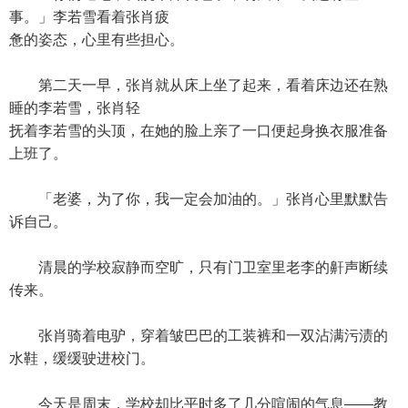
事。」李若雪看着张肖疲
惫的姿态，心里有些担心。
第二天一早，张肖就从床上坐了起来，看着床边还在熟
睡的李若雪，张肖轻
抚着李若雪的头顶，在她的脸上亲了一口便起身换衣服准备
上班了。
「老婆，为了你，我一定会加油的。」张肖心里默默告
诉自己。
清晨的学校寂静而空旷，只有门卫室里老李的鼾声断续
传来。
张肖骑着电驴，穿着皱巴巴的工装裤和一双沾满污渍的
水鞋，缓缓驶进校门。
今天是周末，学校却比平时多了几分喧闹的气息——教