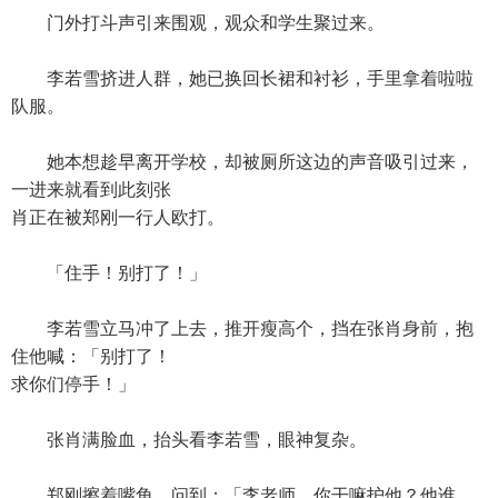
门外打斗声引来围观，观众和学生聚过来。
李若雪挤进人群，她已换回长裙和衬衫，手里拿着啦啦
队服。
她本想趁早离开学校，却被厕所这边的声音吸引过来，
一进来就看到此刻张
肖正在被郑刚一行人欧打。
「住手！别打了！」
李若雪立马冲了上去，推开瘦高个，挡在张肖身前，抱
住他喊：「别打了！
求你们停手！」
张肖满脸血，抬头看李若雪，眼神复杂。
郑刚擦着嘴角，问到：「李老师，你干嘛护他？他谁