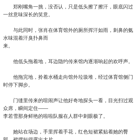
郑刚嘴角一挑，没否认，只是低头擦了擦汗，眼底闪过
一丝意味深长的笑意。
与此同时，张肖在体育馆外的厕所挥汗如雨，刺鼻的氨
水味混着汗臭扑鼻而
来。
他低头拖着地，耳边隐约传来馆内逐渐响起的欢呼声。
他拖完地，拎着水桶走向馆外垃圾堆，经过体育馆侧门
时停下脚步。
门缝里传来的喧闹声让他好奇地探头一看，目光扫过观
众席，瞬间定住——
李若雪那身鲜艳的啦啦队服在人群中刺眼极了。
她站在场边，手里挥着手花，红色短裙紧贴着她的臀
部，裙摆短得露出大片