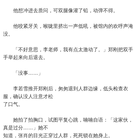
他想冲进去质问，可双腿像灌了铅，动弹不得。
他咬紧牙关，喉咙里挤出一声低吼，被馆内的欢呼声淹
没。
「不好意思，李老师，我有点太激动了。」郑刚把双手
手举起来向后退去。
「没事……」
李若雪推开郑刚后，匆匆退到人群边缘，低头检查衣
服，确认没人注意才松
了口气。
她拍了拍胸口，试图平复心跳，喃喃自语：「这家伙，
真是过分……」她不
知道，张肖的目光正穿过人群，死死锁在她身上。