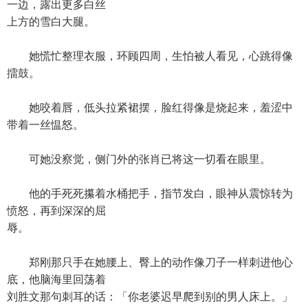
一边，露出更多白丝
上方的雪白大腿。
她慌忙整理衣服，环顾四周，生怕被人看见，心跳得像
擂鼓。
她咬着唇，低头拉紧裙摆，脸红得像是烧起来，羞涩中
带着一丝愠怒。
可她没察觉，侧门外的张肖已将这一切看在眼里。
他的手死死攥着水桶把手，指节发白，眼神从震惊转为
愤怒，再到深深的屈
辱。
郑刚那只手在她腰上、臀上的动作像刀子一样刺进他心
底，他脑海里回荡着
刘胜文那句刺耳的话：「你老婆迟早爬到别的男人床上。」