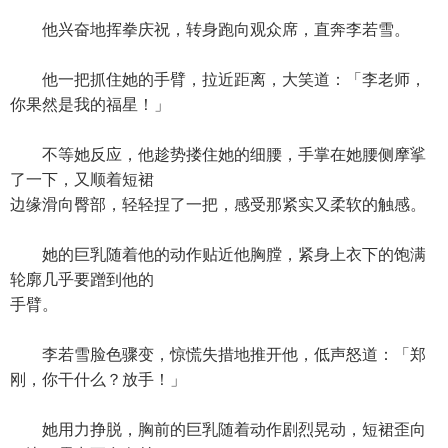
他兴奋地挥拳庆祝，转身跑向观众席，直奔李若雪。
他一把抓住她的手臂，拉近距离，大笑道：「李老师，
你果然是我的福星！」
不等她反应，他趁势搂住她的细腰，手掌在她腰侧摩挲
了一下，又顺着短裙
边缘滑向臀部，轻轻捏了一把，感受那紧实又柔软的触感。
她的巨乳随着他的动作贴近他胸膛，紧身上衣下的饱满
轮廓几乎要蹭到他的
手臂。
李若雪脸色骤变，惊慌失措地推开他，低声怒道：「郑
刚，你干什么？放手！」
她用力挣脱，胸前的巨乳随着动作剧烈晃动，短裙歪向