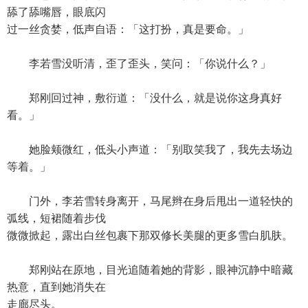
舔了舔嘴唇，眼底闪
过一丝贪婪，低声自语：「这打扮，真是要命。」
李若雪没听清，歪了歪头，笑问：「你说什么？」
郑刚回过神，敷衍道：「没什么，就是说你这身真好
看。」
她脸颊微红，低头小声道：「别取笑我了，我先去场边
等着。」
门外，李若雪转身离开，马尾辫在身后甩出一道轻快的
弧线，短裙随着步伐
微微掀起，露出白丝包裹下那双修长美腿的更多雪白肌肤。
郑刚站在原地，目光追随着她的背影，眼神沉静中暗藏
热意，直到她消失在
走廊尽头。