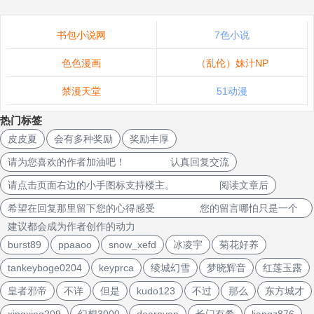
书包小说网
7色小说
色色漫画
（乱伦）妹汁NP
禁漫天堂
51动漫
热门标签
皮皮夏
会有多种奖励
奖励丰厚
请为您喜欢的作者加油吧！ 认真回复交流
请点击页面右边的小手图标支持楼主。 阅读文章后
希望在回复那里留下您的心得感受 您的留言哪怕只是一个
建议都会成为作者创作的动力
burst89
ppaaoo
snow_xefd
冰凌宇
菊花好养
tankeyboge0204
keyprca
绫城幻雪
梦晓辉音
红莲玉露
皇者邪帝
不详
但是
kudo123
不过
那么
东方城才